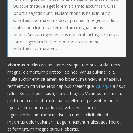
Quisque tristique eget lorem sit amet accumsan. Cras
lobortis sagittis nunc. Nullam rhoncus risus in nunc
sollicitudin, at maximus dolor pulvinar. Integer tincidunt
malesuada libero, at fermentum magna cursus
lobortisAenean egestas eros non erat luctus, vel cursus
tortor dignissim.Nullam rhoncus risus in nunc
sollicitudin, at maximus
Vivamus
mollis orci nec ante tristique tempus. Nulla turpis
magna, elementum porttitor leo nec, varius pulvinar elit.
Nulla auctor erat sit amet leo bibendum tincidunt. Phasellus
fermentum mi vitae eros dapibus scelerisque.
Quisque
a risus
tellus. Sed tempor quis ligula vel feugiat. Vivamus arcu nulla,
porttitor in diam ut, malesuada pellentesque velit. Aenean
egestas eros non erat luctus, vel cursus tortor
dignissim.Nullam rhoncus risus in nunc sollicitudin, at
maximus dolor pulvinar. Integer tincidunt malesuada libero,
at fermentum magna cursus lobortis.