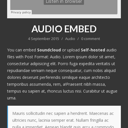
AUDIO EMBED
4 September 2015
/
Audio
/
0 comment
You can embed
Soundcloud
or upload
Self-hosted
audio
files with Post Format: Audio. Lorem ipsum dolor sit amet,
consectetur adipisicing elit. Porro fuga expedita veritatis ut
repudiandae veniam neque consequatur, cum nobis aliquid
dolores deserunt perferendis similique eaque architecto
temporibus assumenda, rem, a!Praesent nibh massa,
tempus eu sapien at, rhoncus luctus nisi. Curabitur ut augue
urna.
Mauris sollicitudin nec sapien a hendrerit. Maecenas ac
ultricies nunc, lacinia semper erat. Nullam fringilla ac
nulla a imperdiet. Aenean blandit quis arcu a commodo.